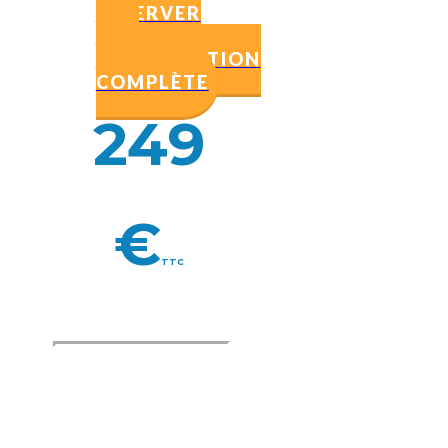
RÉSERVER
UNE
CONSULTATION
COMPLÈTE
249
€
TTC