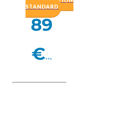
STANDARD
89
€
TTC
Consultation
complète