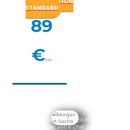
CONSULTATION
STANDARD
89
€
TTC
Vous souhaitez une solution à un
problème avec votre chat sans stress