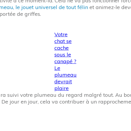
ivité à ce moment-là. Cela ne va pas fonctionner for
meau, le jouet universel de tout félin
et animez-le dev
portée de griffes.
Votre
chat se
cache
sous le
canapé ?
Le
plumeau
devrait
plaire
ra suivi votre plumeau du regard malgré tout. Au bout 
 jour en jour, cela va contribuer à un rapprochement