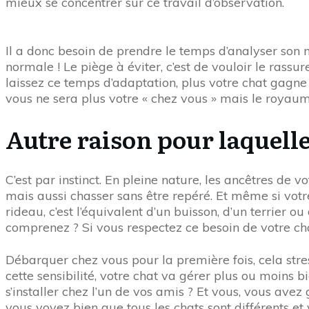
mieux se concentrer sur ce travail d’observation.
Il a donc besoin de prendre le temps d’analyser son n
normale ! Le piège à éviter, c’est de vouloir le rassur
laissez ce temps d’adaptation, plus votre chat gagne 
vous ne sera plus votre « chez vous » mais le royaume
Autre raison pour laquelle
C’est par instinct. En pleine nature, les ancêtres de v
mais aussi chasser sans être repéré. Et même si votre c
rideau, c’est l’équivalent d’un buisson, d’un terrier o
comprenez ? Si vous respectez ce besoin de votre chat,
Débarquer chez vous pour la première fois, cela stres
cette sensibilité, votre chat va gérer plus ou moins
s’installer chez l’un de vos amis ? Et vous, vous ave
vous voyez bien que tous les chats sont différents et