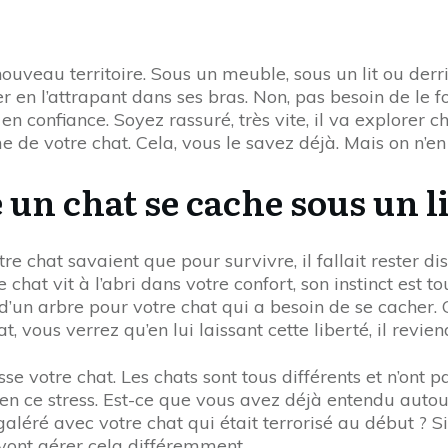
ouveau territoire. Sous un meuble, sous un lit ou derri
er en l’attrapant dans ses bras. Non, pas besoin de le fo
en confiance. Soyez rassuré, très vite, il va explorer
 de votre chat. Cela, vous le savez déjà. Mais on n’en 
 un chat se cache sous un li
otre chat savaient que pour survivre, il fallait rester d
hat vit à l’abri dans votre confort, son instinct est to
u d’un arbre pour votre chat qui a besoin de se cacher. 
 vous verrez qu’en lui laissant cette liberté, il revie
se votre chat. Les chats sont tous différents et n’ont 
 bien ce stress. Est-ce que vous avez déjà entendu aut
z galéré avec votre chat qui était terrorisé au début ?
 vont gérer cela différemment.