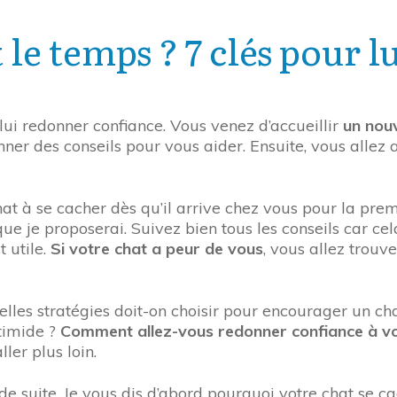
t le temps ? 7 clés pour 
 lui redonner confiance. Vous venez d’accueillir
un nouv
ner des conseils pour vous aider. Ensuite, vous allez 
t à se cacher dès qu’il arrive chez vous pour la premiè
ue je proposerai. Suivez bien tous les conseils car ce
t utile.
Si votre chat a peur de vous
, vous allez trouve
uelles stratégies doit-on choisir pour encourager un ch
 timide ?
Comment allez-vous redonner confiance à vo
er plus loin.
 suite. Je vous dis d’abord pourquoi votre chat se cac