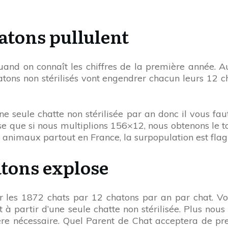
atons pullulent
nd on connaît les chiffres de la première année. Au
tons non stérilisés vont engendrer chacun leurs 12 ch
ne seule chatte non stérilisée par an donc il vous f
e que si nous multiplions 156×12, nous obtenons le to
r animaux partout en France, la surpopulation est flag
atons explose
r les 1872 chats par 12 chatons par an par chat. V
partir d’une seule chatte non stérilisée. Plus nous r
vère nécessaire. Quel Parent de Chat acceptera de pr