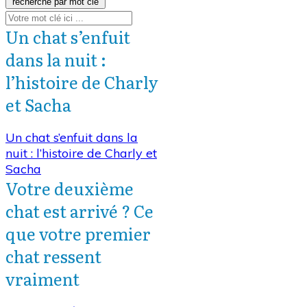
recherche par mot clé
Un chat s’enfuit
dans la nuit :
l’histoire de Charly
et Sacha
Un chat s’enfuit dans la
nuit : l’histoire de Charly et
Sacha
Votre deuxième
chat est arrivé ? Ce
que votre premier
chat ressent
vraiment