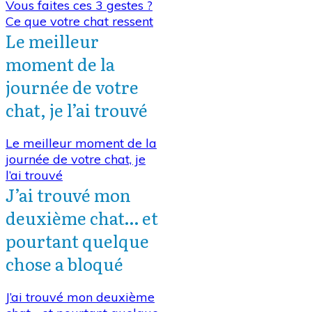
Vous faites ces 3 gestes ?
Ce que votre chat ressent
Le meilleur
moment de la
journée de votre
chat, je l’ai trouvé
Le meilleur moment de la
journée de votre chat, je
l’ai trouvé
J’ai trouvé mon
deuxième chat… et
pourtant quelque
chose a bloqué
J’ai trouvé mon deuxième