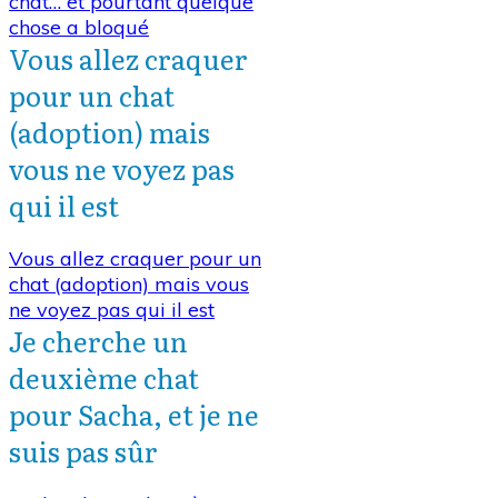
chat… et pourtant quelque
chose a bloqué
Vous allez craquer
pour un chat
(adoption) mais
vous ne voyez pas
qui il est
Vous allez craquer pour un
chat (adoption) mais vous
ne voyez pas qui il est
Je cherche un
deuxième chat
pour Sacha, et je ne
suis pas sûr