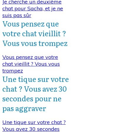
Je cherche un deuxième
chat pour Sacha, et je ne
suis pas sûr
Vous pensez que
votre chat vieillit ?
Vous vous trompez
Vous pensez que votre
chat vieillit ? Vous vous
trompez
Une tique sur votre
chat ? Vous avez 30
secondes pour ne
pas aggraver
Une tique sur votre chat ?
Vous avez 30 secondes