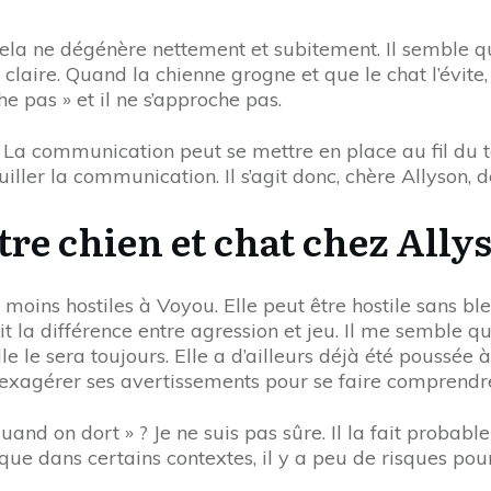
 cela ne dégénère nettement et subitement. Il semble qu
aire. Quand la chienne grogne et que le chat l’évite, c
he pas » et il ne s’approche pas.
s. La communication peut se mettre en place au fil du
uiller la communication. Il s’agit donc, chère Allyson,
ntre chien et chat chez Ally
moins hostiles à Voyou. Elle peut être hostile sans ble
it la différence entre agression et jeu. Il me semble qu
le le sera toujours. Elle a d’ailleurs déjà été poussée 
 d’exagérer ses avertissements pour se faire comprendr
quand on dort » ? Je ne suis pas sûre. Il la fait proba
que dans certains contextes, il y a peu de risques pour