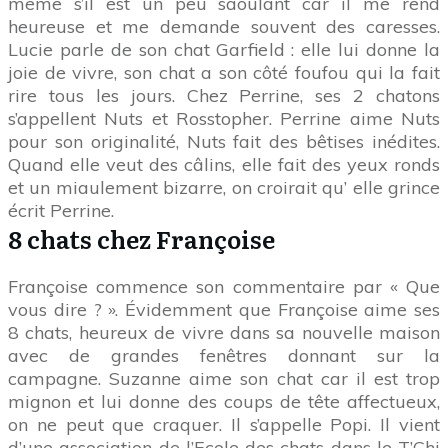
même s’il est un peu saoulant car il me rend
heureuse et me demande souvent des caresses.
Lucie parle de son chat Garfield : elle lui donne la
joie de vivre, son chat a son côté foufou qui la fait
rire tous les jours. Chez Perrine, ses 2 chatons
s’appellent Nuts et Rosstopher. Perrine aime Nuts
pour son originalité, Nuts fait des bêtises inédites.
Quand elle veut des câlins, elle fait des yeux ronds
et un miaulement bizarre, on croirait qu’ elle grince
écrit Perrine.
8 chats chez Françoise
Françoise commence son commentaire par « Que
vous dire ? ». Évidemment que Françoise aime ses
8 chats, heureux de vivre dans sa nouvelle maison
avec de grandes fenêtres donnant sur la
campagne. Suzanne aime son chat car il est trop
mignon et lui donne des coups de tête affectueux,
on ne peut que craquer. Il s’appelle Popi. Il vient
d’une association de l’Ecole des chats dans le T’Chi