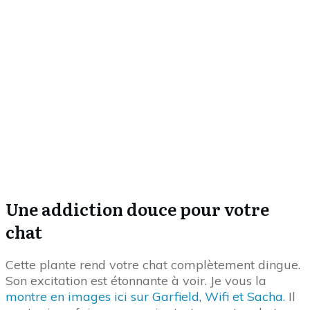
Naturellement, elle va beaucoup servir aux beaux
jours. Au printemps et à l’été, votre chat perd
beaucoup de poils, c’est naturel. Pour l’aider à s’en
débarrasser, brosser votre chat est très utile et très
agréable pour vous deux. La très
bonne brosse est
accessible ici en 1 clic
.
Top 9 pour votre chat