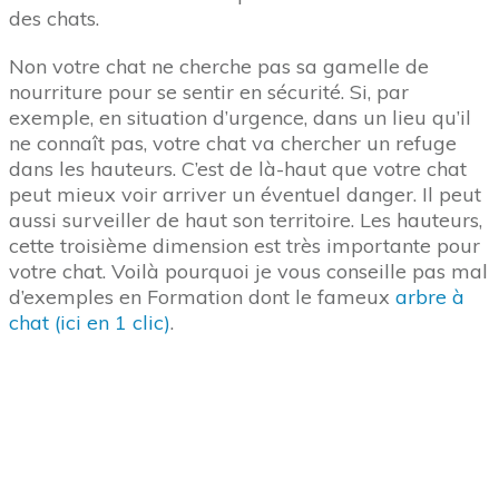
Le couteau suisse des objets
préférés de votre chat
Plusieurs avantages sont inclus dans ce seul objet.
Avec un arbre à chat chez vous, vous lui offrez des
surfaces à griffer. Donc pas besoin de poteau à
griffer. Vous lui offrez un couchage pour ses
nombreuses siestes. Vous lui offrez des postes
d’observation vers l’extérieur si l’arbre à chat est
près d’une fenêtre. Par conséquent, vous vous
passez de couffin et de hamac. Enfin, votre chat va
aimer la position haute d’où il voit son territoire. Il
se sent en sécurité sur un arbre à chat. Offrez un
arbre à votre chat d’appartement et il se sentira
vraiment bien chez vous.
Je vais aller un peu plus vite pour terminer cette
liste des objets préférés de votre chat. Le sixième,