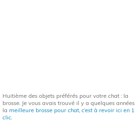
Les gamelles du Top 10
Dans ce top 10 des objets préférés pour votre chat,
voici la
gamelle automatique personnalisée ici en
1 clic
. Elle est parfaite si vous avez deux ou
plusieurs chats. Très souvent, vous m’avez
demandé une solution pour permettre à un chat de
suivre un régime alimentaire particulier parmi
plusieurs chats. Pour éviter qu’il se fasse voler sa
nourriture qui lui est réservée, le distributeur fait
office de gardien.