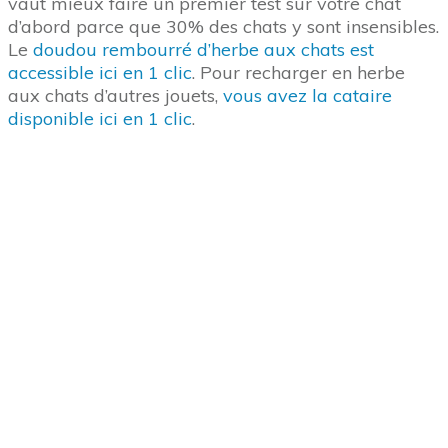
Le couffin ou le plaid est le neuvième des objets
préférés de votre chat. La sieste, c’est la spécialité
de votre chat, il y passe 15 heures par jour en
moyenne. Donc le couffi, surtout en automne et
hiver, est indispensable pour la chaleur et le confort
de votre chat. Cela n’empêchera pas votre chat de
choisir votre lit, un fauteuil, une pile de linge mais
le couffin reste top.
Je vous recommande celui-ci
.