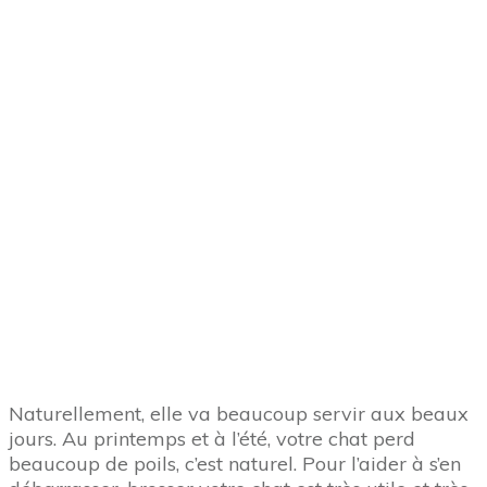
Grâce à la reconnaissance de la puce
d’identification que votre chat a sous la peau du
cou, le distributeur ne s’ouvre que pour lui. Dès
qu’un autre chat essaie de lui voler sa nourriture, le
distributeur reste fermé. C’est magique quand on a
deux ou plusieurs chats. Après plusieurs années
d’utilisation, je vous le recommande 10 fois.
Il existe aussi le
distributeur automatique de
rations
qui vous libère pendant 10 jours de
vacances. Ce distributeur donne les rations aux