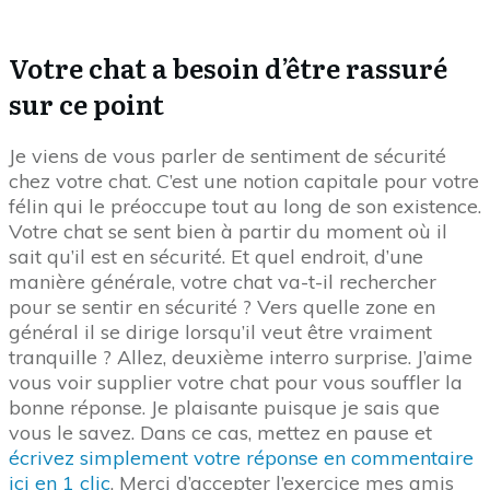
bonne réponse. Je plaisante puisque je sais que
vous le savez. Dans ce cas, mettez en pause et
écrivez simplement votre réponse en commentaire
ici en 1 clic
. Merci d’accepter l’exercice mes amis
des chats.
Non votre chat ne cherche pas sa gamelle de
nourriture pour se sentir en sécurité. Si, par
exemple, en situation d’urgence, dans un lieu qu’il
ne connaît pas, votre chat va chercher un refuge
dans les hauteurs. C’est de là-haut que votre chat
peut mieux voir arriver un éventuel danger. Il peut
aussi surveiller de haut son territoire. Les hauteurs,
cette troisième dimension est très importante pour
votre chat. Voilà pourquoi je vous conseille pas mal
d’exemples en Formation dont le fameux
arbre à
chat (ici en 1 clic)
.