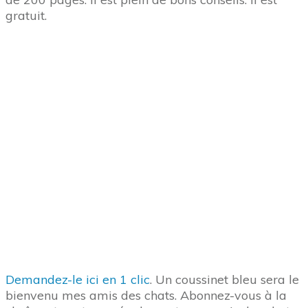
Partager sur X
0
Le Nouveau Guide de laVieDesChats
est gratuit