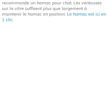
recommande un hamac pour chat. Les ventouses
sur la vitre suffisent plus que largement à
maintenir le hamac en position.
Le hamac est ici en
1 clic
.
Votre chat a besoin d’être rassuré
sur ce point
Je viens de vous parler de sentiment de sécurité
chez votre chat. C’est une notion capitale pour votre
félin qui le préoccupe tout au long de son existence.
Votre chat se sent bien à partir du moment où il
sait qu’il est en sécurité. Et quel endroit, d’une
manière générale, votre chat va-t-il rechercher
pour se sentir en sécurité ? Vers quelle zone en
général il se dirige lorsqu’il veut être vraiment
tranquille ? Allez, deuxième interro surprise. J’aime
vous voir supplier votre chat pour vous souffler la