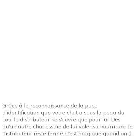
marche pas. J’étais persuadé que mes chats
s’éclateraient avec ce
jouet automatique à roues
ici
.