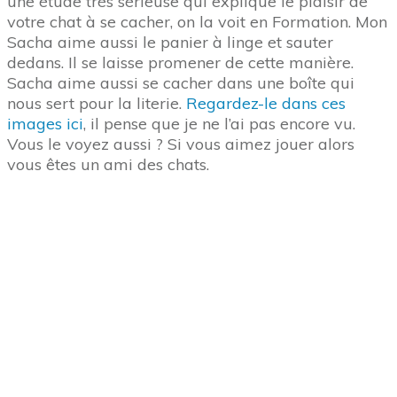
Une addiction douce pour votre
chat
Cette plante rend votre chat complètement dingue.
Son excitation est étonnante à voir. Je vous la
montre en images ici sur Garfield, Wifi et Sacha
. Il
vaut mieux faire un premier test sur votre chat
d’abord parce que 30% des chats y sont insensibles.
Le
doudou rembourré d’herbe aux chats est
accessible ici en 1 clic
. Pour recharger en herbe
aux chats d’autres jouets,
vous avez la catair
e
disponible ici en 1 clic
.