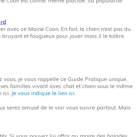
aine Coon est calme, même placide. Sa popularité
uer avec ce Maine Coon. En fait, le chien n’est pas du
p bruyant et fougueux pour jouer mais il le tolère.
z vous, je vous rappelle ce Guide Pratique unique.
uses familles vivant avec chat et chien sous le même
 ici.
Je vous indique le lien ici
.
ous serez amusé de le voir vous suivre partout. Mais
ités. Si vous pouvez lui offrir au moins des balades