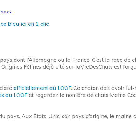
tenus
e bleu ici en 1 clic
.
ays dont l’Allemagne ou la France. C’est la race de c
s Origines Félines déjà cité sur laVieDesChats est l’or
éclaré
officiellement au LOOF
. Ce chaton doit avoir lu
ces du LOOF
et regardez le nombre de chats Maine Coon.
s du pays. Aux États-Unis, son pays d’origine, le main