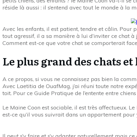
petits chiens, des enfants ? le Maine Coon va-t-il s
réside là aussi : il s’entend avec tout le monde à la m
Avec les enfants, il est patient, tendre et câlin. Pou
tout agressif, il a sa manière à lui d’inviter ce chat
Comment est-ce que votre chat se comporterait face 
Le plus grand des chats et 
A ce propos, si vous ne connaissez pas bien la commu
Avec Laetitia de OuafMag, j’ai réuni toute notre exp
toit. Pour ce Guide Pratique de l’entente entre chiens
Le Maine Coon est sociable, il est très affectueux. 
est-ce qu’il vous suivrait dans un appartement pour 
Il peut s’y faire et s’y adapter naturellement mais ce