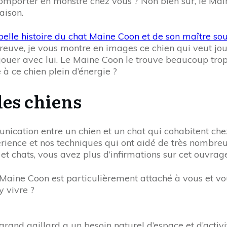
e comporter en monstre chez vous ? Non bien sûr, le M
aison.
r preuve, je vous montre en images ce chien qui veut jo
 à jouer avec lui. Le Maine Coon le trouve beaucoup tro
à ce chien plein d’énergie ?
les chiens
nication entre un chien et un chat qui cohabitent che
érience et nos techniques qui ont aidé de très nombre
 et chats, vous avez plus d’infirmations sur cet ouvrage
Le Maine Coon est particulièrement attaché à vous et v
y vivre ?
 grand gaillard a un besoin naturel d’espace et d’activ