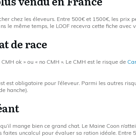
 plus vendu en France
cher chez les éleveurs. Entre 500€ et 1500€, les prix 
ans le même temps, le LOOF recevra cette fiche avec vo
at de race
 « CMH ok » ou « no CMH ». Le CMH est le risque de
Ca
st est obligatoire pour l’éleveur. Parmi les autres r
de hanche).
éant
’il mange bien ce grand chat. Le Maine Coon n’atteint l
 faites uncalcul pour évaluer sa ration idéale. Entre 