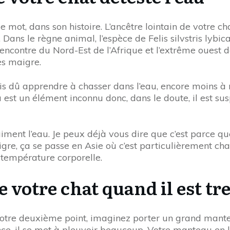
t, dans son histoire. L’ancêtre lointain de votre chat s
ans le règne animal, l’espèce de Felis silvstris lybic
encontre du Nord-Est de l’Afrique et l’extrême ouest de l
ès maigre.
is dû apprendre à chasser dans l’eau, encore moins à 
au est un élément inconnu donc, dans le doute, il est 
aiment l’eau. Je peux déjà vous dire que c’est parce qu
tigre, ça se passe en Asie où c’est particulièrement ch
 température corporelle.
 votre chat quand il est t
tre deuxième point, imaginez porter un grand mantea
e, il se met à pleuvoir beaucoup. Votre manteau en 