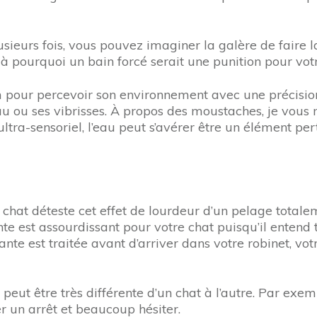
lusieurs fois, vous pouvez imaginer la galère de faire 
là pourquoi un bain forcé serait une punition pour votr
 pour percevoir son environnement avec une précision c
au ou ses vibrisses. À propos des moustaches, je vous 
tra-sensoriel, l’eau peut s’avérer être un élément per
chat déteste cet effet de lourdeur d’un pelage total
te est assourdissant pour votre chat puisqu’il entend 
nte est traitée avant d’arriver dans votre robinet, vot
té peut être très différente d’un chat à l’autre. Par e
r un arrêt et beaucoup hésiter.