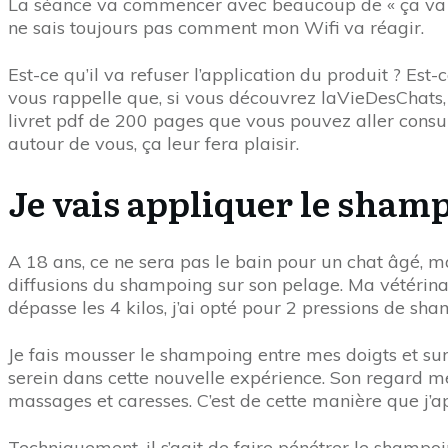
La séance va commencer avec beaucoup de « ça va al
ne sais toujours pas comment mon Wifi va réagir.
Est-ce qu’il va refuser l’application du produit ? Est-c
vous rappelle que, si vous découvrez laVieDesChats,
livret pdf de 200 pages que vous pouvez aller consu
autour de vous, ça leur fera plaisir.
Je vais appliquer le sham
A 18 ans, ce ne sera pas le bain pour un chat âgé, m
diffusions du shampoing sur son pelage. Ma vétérina
dépasse les 4 kilos, j’ai opté pour 2 pressions de sha
Je fais mousser le shampoing entre mes doigts et sur s
serein dans cette nouvelle expérience. Son regard m
massages et caresses. C’est de cette manière que j’ap
Techniquement, il s’agit de faire pénétrer le shampoi