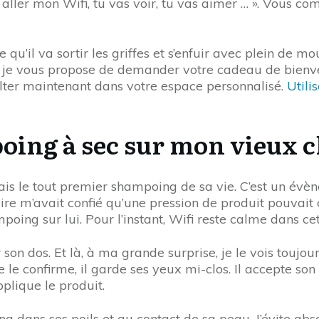
ler mon Wifi, tu vas voir, tu vas aimer … ». Vous co
e qu’il va sortir les griffes et s’enfuir avec plein de m
 je vous propose de demander votre cadeau de bienven
lter maintenant dans votre espace personnalisé.
Utili
poing à sec sur mon vieux c
ais le tout premier shampoing de sa vie. C’est un évèn
ire m’avait confié qu’une pression de produit pouvait
mpoing sur lui. Pour l’instant, Wifi reste calme dans ce
on dos. Et là, à ma grande surprise, je le vois toujour
e le confirme, il garde ses yeux mi-clos. Il accepte 
plique le produit.
ng dans ses poils et au contact de sa peau. J’évite ab