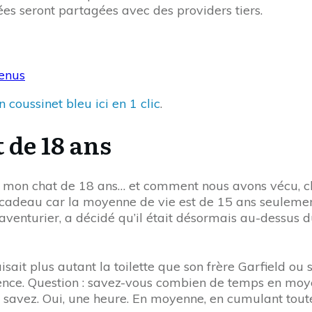
ées seront partagées avec des providers tiers.
tenus
 coussinet bleu ici en 1 clic
.
 de 18 ans
é mon chat de 18 ans… et comment nous avons vécu, cha
 cadeau car la moyenne de vie est de 15 ans seulement.
 aventurier, a décidé qu’il était désormais au-dessus d
aisait plus autant la toilette que son frère Garfield o
nce. Question : savez-vous combien de temps en moyenn
avez. Oui, une heure. En moyenne, en cumulant toutes 