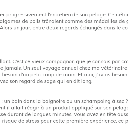
ner progressivement l’entretien de son pelage. Ce n’étai
amalgames de poils trônaient comme des médailles de g
t. Alors un jour, entre deux regards échangés dans le coul
llant. C’est ce vieux compagnon que je connais par cœur.
me jamais. Un seul voyage annuel chez ma vétérinaire lu
ir besoin d’un petit coup de main. Et moi, j’avais besoi
 avec son regard de sage qui en dit long.
 : un bain dans la baignoire ou un schampoing à sec ?
t il allait réagir à un produit appliqué sur son pelag
se durant de longues minutes. Vous avez en tête aussi 
 le risque de stress pour cette première expérience, ce