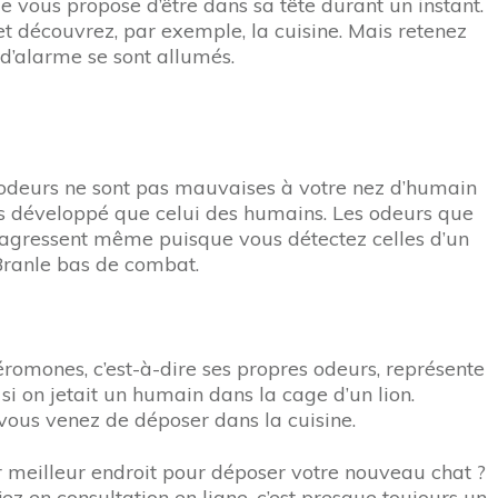
e vous propose d’être dans sa tête durant un instant.
t découvrez, par exemple, la cuisine. Mais retenez
d’alarme se sont allumés.
es odeurs ne sont pas mauvaises à votre nez d’humain
us développé que celui des humains. Les odeurs que
s agressent même puisque vous détectez celles d’un
 Branle bas de combat.
héromones, c’est-à-dire ses propres odeurs, représente
i on jetait un humain dans la cage d’un lion.
vous venez de déposer dans la cuisine.
er meilleur endroit pour déposer votre nouveau chat ?
ez en consultation en ligne, c’est presque toujours un