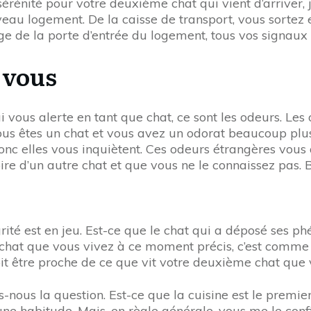
rénité pour votre deuxième chat qui vient d’arriver, j
au logement. De la caisse de transport, vous sortez e
e de la porte d’entrée du logement, tous vos signaux 
 vous
ui vous alerte en tant que chat, ce sont les odeurs. L
vous êtes un chat et vous avez un odorat beaucoup pl
donc elles vous inquiètent. Ces odeurs étrangères vou
toire d’un autre chat et que vous ne le connaissez pas.
grité est en jeu. Est-ce que le chat qui a déposé ses p
chat que vous vivez à ce moment précis, c’est comme s
it être proche de ce que vit votre deuxième chat que 
s-nous la question. Est-ce que la cuisine est le premi
une habitude. Mais, en règle générale, vous me le confi