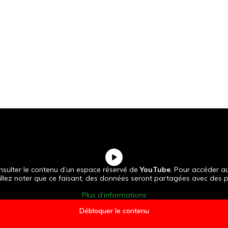
nsulter le contenu d’un espace réservé de
YouTube
. Pour accéder au
llez noter que ce faisant, des données seront partagées avec des pr
Plus d’informations
Débloquer le contenu